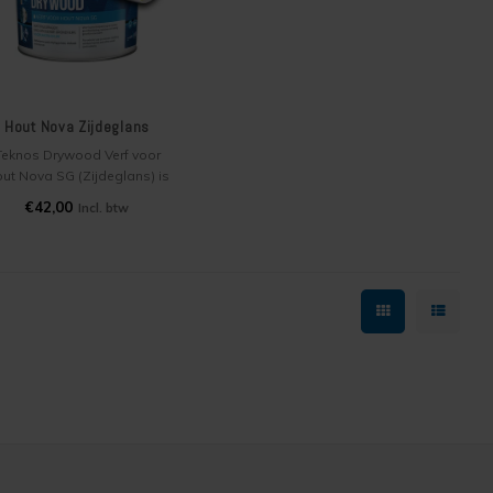
Hout Nova Zijdeglans
Teknos Drywood Verf voor
ut Nova SG (Zijdeglans) is
en houtverf voor buiten en
€42,00
Incl. btw
innen op waterbasis. Deze
rond-, voor- en aflak in 1 is
eerbestendig en heeft een
eer lange levensduur. Veel
gebruikt voor houten
kozijnen, deuren en
gevelbetimmeringen