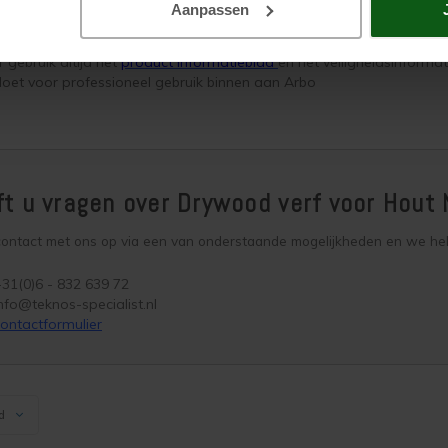
Aanpassen
sche gegevens van Drywood Verf voor Hout No
 gebruik altijd het
product informatieblad
en het veiligheidsinform
oet voor professioneel gebruik binnen aan Arbo
t u vragen over Drywood verf voor Hout
ntact met ons op via een van onderstaande mogelijkheden en we helpe
31(0)6 - 832 639 72
nfo@teknos-specialist.nl
ontactformulier
d