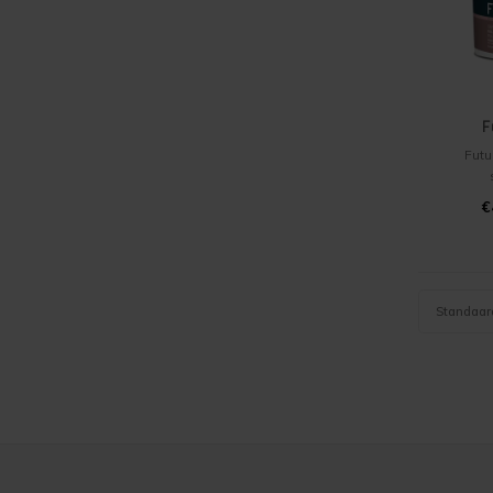
F
Futu
waterg
€
binn
hooggla
geschik
de
venste
Standaar
andere 
ook 
meta