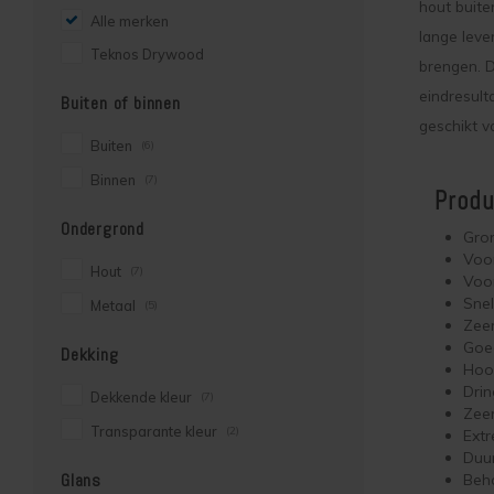
hout buite
Alle merken
lange leve
Teknos Drywood
brengen. D
eindresult
Buiten of binnen
geschikt v
Buiten
(6)
Binnen
(7)
Produc
Ondergrond
Gron
Voor
Hout
(7)
Voo
Sne
Metaal
(5)
Zee
Goed
Dekking
Hoog
Drin
Dekkende kleur
(7)
Zee
Transparante kleur
(2)
Ext
Duu
Glans
Beho