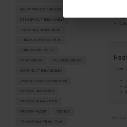
Techni
SCHUTTING BEHANDELEN
Voor
STEIGERHOUT BEHANDELEN
Vold
TEAK HOUT BEHANDELEN
TEKNOS DRYWOOD VERF
TEKNOS VERF KOPEN
Heef
TRAP VERVEN
TUINHUIS VERVEN
Neem co
VURENHOUT BEHANDELEN
+
ZWEEDS RABAT BEHANDELEN
i
PREVIEW-HUISKAMER
c
PREVIEW-SLAAPKAMER
PREVIEW-VLOER
TEKNOS
Standaar
TRANSPARANTE HOUTLAK