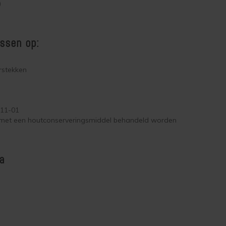
)
ssen op:
rstekken
411-01
n met een houtconserveringsmiddel behandeld worden
a