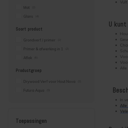
Vult
Mat
(2)
Glans
(4)
U kunt
Soort product
Hout
Geve
Grondverf / primer
(2)
Chal
Primer & afwerking in 1
(2)
Sch
Voo
Aflak
(6)
Voo
All
Productgroep
Drywood Verf voor Hout Nova
(2)
Beschi
Futura Aqua
(5)
In v
Alle
Vele
Toepassingen