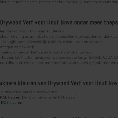
 kieren, naden en scheurtjes in het hout (goed vullend en schuurbaar
 Drywood Verf voor Hout Nova onder meer toepa
en ramen, kozijnen, luiken en deuren
lbetimmering zoals rabat delen, boeidelen, dakkapellen en dak ove
ets, logbouw, buitenverblijf, tuinhuis, tuinkantoor en carport
uttingen en hekwerk
r nieuw en eerder behandelde houten ondergronden
r houten blokhutten adviseren we een eerste laag TEKNOL AQUA 1
e naaldhout en niet-duurzaam hardhout voor buiten gebruik moete
kbare kleuren van Drywood Verf voor Hout Nov
ele dekkende kleuren beschikbaar
 RAL kleuren
, behalve metallics en RAL design
 NCS kleuren