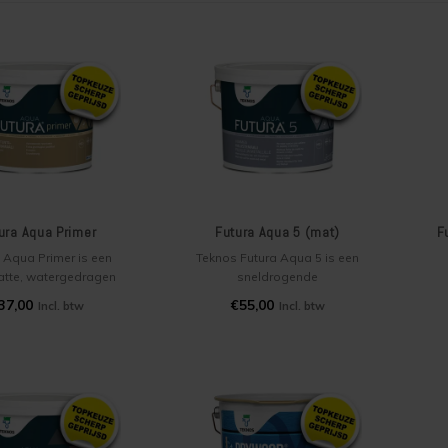
ura Aqua Primer
Futura Aqua 5 (mat)
F
 Aqua Primer is een
Teknos Futura Aqua 5 is een
atte, watergedragen
sneldrogende
rf/ hechtprimer voor
watergedragen aflak voor
37,00
€55,00
Incl. btw
Incl. btw
 en buiten. Het is de
binnen en buiten. Deze matte
lger van Drywood
aflak is zeer geschikt voor op
don primer en een
houten ramen, deuren,
g
ogende primer voor
kozijnen, vensterbanken,
en ramen, deuren,
trappen en andere
v
nen, vensterbanken,
betimmeringen, maar ook op
an
appen en andere
voorbehandelde metalen
betimmeringen
ondergronden.