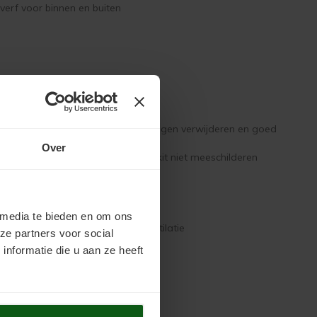
erf voor binnen en buiten
ontdaan van stof
ude, losse, slecht hechtende lagen verwijderen en goed
Over
ed hechtend op de ondergrond De kit niet meeschilderen
aan te brengen
ywood Easyprimer
htvochtigheid
 media te bieden en om ons
 relatieve luchtvochtigheid en ventilatie
ze partners voor social
nformatie die u aan ze heeft