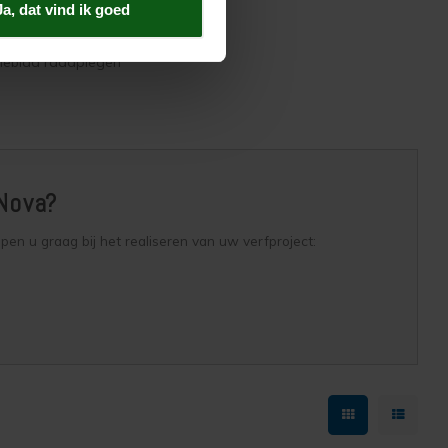
Ja, dat vind ik goed
va
atieblad raadplegen
 Nova?
n u graag bij het realiseren van uw verfproject: