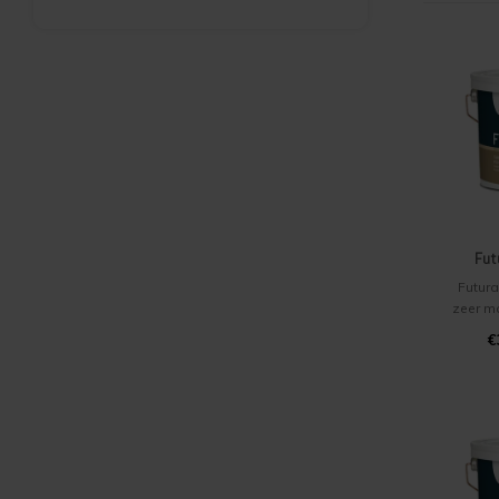
Fut
Futura
zeer m
grondve
€
binnen
opvo
Posei
sneldr
hout
kozij
tr