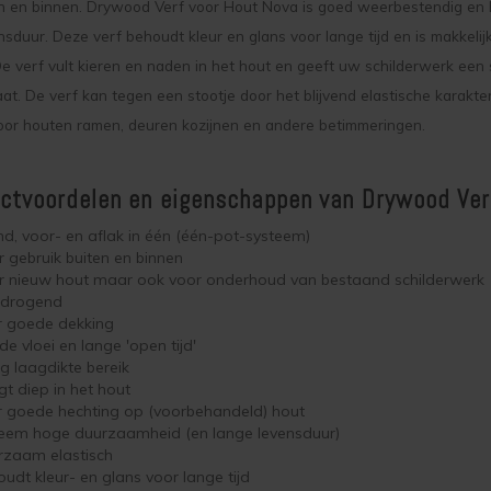
n en binnen. Drywood Verf voor Hout Nova is goed weerbestendig en 
nsduur. Deze verf behoudt kleur en glans voor lange tijd en is makkelij
e verf vult kieren en naden in het hout en geeft uw schilderwerk een 
aat. De verf kan tegen een stootje door het blijvend elastische karakter
oor houten ramen, deuren kozijnen en andere betimmeringen.
tvoordelen en eigenschappen van Drywood Ver
d, voor- en aflak in één (één-pot-systeem)
 gebruik buiten en binnen
r nieuw hout maar ook voor onderhoud van bestaand schilderwerk
ldrogend
r goede dekking
e vloei en lange 'open tijd'
 laagdikte bereik
gt diep in het hout
r goede hechting op (voorbehandeld) hout
reem hoge duurzaamheid (en lange levensduur)
rzaam elastisch
udt kleur- en glans voor lange tijd