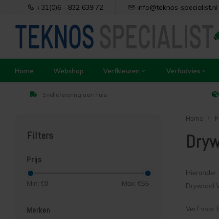
+31(0)6 - 832 639 72
info@teknos-specialist.nl
Home
Webshop
Verfkleuren
Verfadvies
Snelle levering aan huis
Home
P
Filters
Dryw
Prijs
Hieronder 
Min: €
0
Max: €
55
Drywood V
Verf voor 
Merken