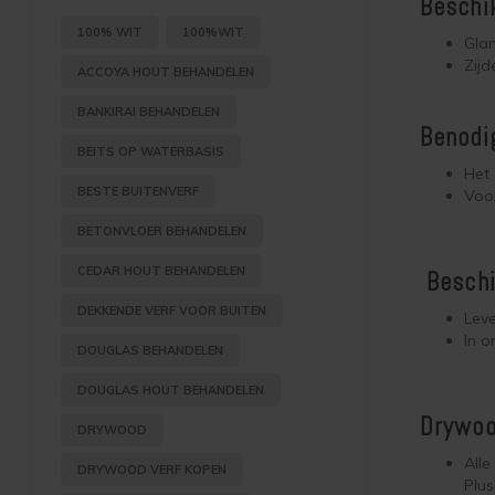
Beschi
100% WIT
100%WIT
Gla
Zijd
ACCOYA HOUT BEHANDELEN
BANKIRAI BEHANDELEN
Benodi
BEITS OP WATERBASIS
Het 
BESTE BUITENVERF
Voor
BETONVLOER BEHANDELEN
CEDAR HOUT BEHANDELEN
Beschi
DEKKENDE VERF VOOR BUITEN
Leve
In o
DOUGLAS BEHANDELEN
DOUGLAS HOUT BEHANDELEN
Drywoo
DRYWOOD
All
DRYWOOD VERF KOPEN
Plu