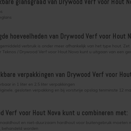
kbare glansgraad van Drywood Verf voor Hout N
ns
eglans
gde hoeveelheden van Drywood Verf voor Hout 
gemiddeld verbruik is onder meer afhankelijk van het type hout. Zet
 Teknos / Drywood Verf voor Hout Nova kunt u uitgaan van een gemid
kbare verpakkingen van Drywood Verf voor Hou
rbaar in 1 liter en 2,5 liter verpakkingen
riginele, gesloten verpakking en bij vorstvrije opslag tenminste 12
d Verf voor Hout Nova kunt u combineren met:
e naaldhout en niet-duurzaam hardhout voor buitengebruik moeten
s, behandeld worden