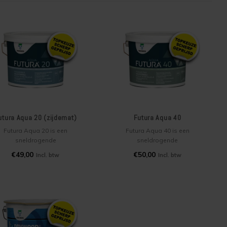
utura Aqua 20 (zijdemat)
Futura Aqua 40
(zijdeglans)
Futura Aqua 20 is een
Futura Aqua 40 is een
sneldrogende
sneldrogende
watergedragen aflak voor
watergedragen aflak voor
€49,00
€50,00
Incl. btw
Incl. btw
binnen en buiten. Deze
binnen en buiten. Deze
zijdematte aflak is zeer
zijdeglanzende aflak is zeer
eschikt voor houten ramen,
geschikt voor houten ramen,
deuren, kozijnen,
deuren, kozijnen,
ensterbanken, trappen en
vensterbanken, trappen en
dere betimmeringen, maar
andere betimmeringen, maar
ook op voorbehandelde
ook op voorbehandelde
metalen ondergronden.
metalen ondergronden.