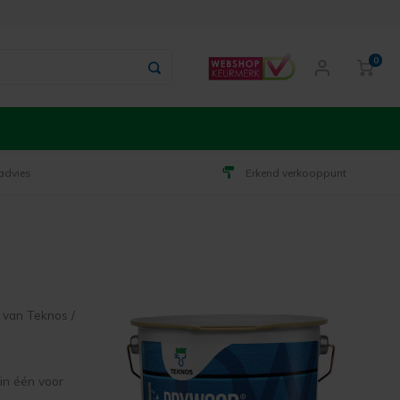
0
advies
Erkend verkooppunt
 van Teknos /
in één voor