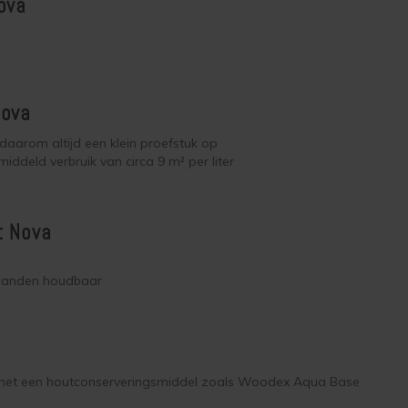
ova
Nova
 daarom altijd een klein proefstuk op
deld verbruik van circa 9 m² per liter
t Nova
 maanden houdbaar
 met een houtconserveringsmiddel zoals Woodex Aqua Base