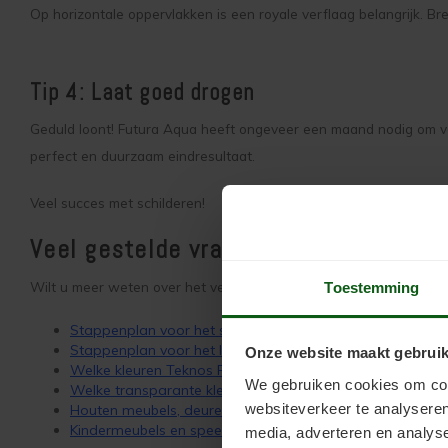
Op horizontale oppervlakken is een royale verflaag belangrijk. B
Tip 4:
Laat goed drogen
Geduld loont! Futura Aqua heeft ongeveer een maand nodig om voll
perfect en duurzaam eindresultaat.
Veel succes met schilderen!
Veel gestelde vragen over het verve
Wilt u meer weten over het verven of lakken van ramen, deuren, m
Toestemming
Stappenplan voor het schilderen van meubels met Tekno
Stappenplan voor het lakken van meubels met Teknos H
Onze website maakt gebruik
Welke kleuren Teknos Futura Aqua verf zijn er?
We gebruiken cookies om cont
Welke transparante kleuren Teknos Helo Aqua lak zijn er
websiteverkeer te analyseren
Houten meubels, deuren en ramen verven
Kindermeubels en speelgoed verven
media, adverteren en analys