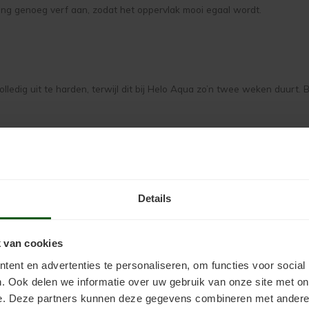
reng genoeg verf aan, zodat het oppervlak mooi egaal wordt.
edig uit te harden, terwijl dit bij Helo Aqua zo’n twee weken duurt. 
n en lakken van ramen, deuren en meubel
eubels en speelgoed voor kinderen en specifieke tips hoe u dit aanpa
Details
s Futura Aqua
elo Aqua
 van cookies
ent en advertenties te personaliseren, om functies voor social
?
. Ook delen we informatie over uw gebruik van onze site met on
e. Deze partners kunnen deze gegevens combineren met andere i