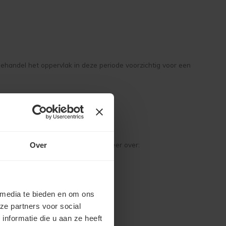
Behandel het oppervlak in deze periode voorzichtig voor een
s
kt. Via onderstaande link leest u meer over:
Over
 media te bieden en om ons
ze partners voor social
nformatie die u aan ze heeft