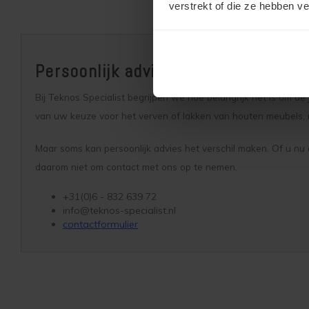
verstrekt of die ze hebben v
Persoonlijk advies nodig?
Bij Teknos Specialist begrijpen we hoe belangrijk het is om de
van uw keuze voor het verven of lakken van houten meubels, 
Maar soms kan persoonlijk advies het verschil maken. Of u nu o
daarom niet om contact met ons op te nemen.
+31(0)6 - 832 639 72
info@teknos-specialist.nl
contactformulier