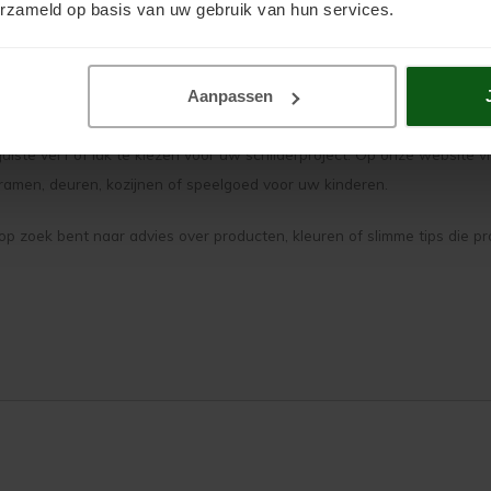
erzameld op basis van uw gebruik van hun services.
Aanpassen
 juiste verf of lak te kiezen voor uw schilderproject. Op onze website 
ramen, deuren, kozijnen of speelgoed voor uw kinderen.
p zoek bent naar advies over producten, kleuren of slimme tips die pro