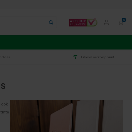
0
advies
Erkend verkooppunt
ls
u ook
rante