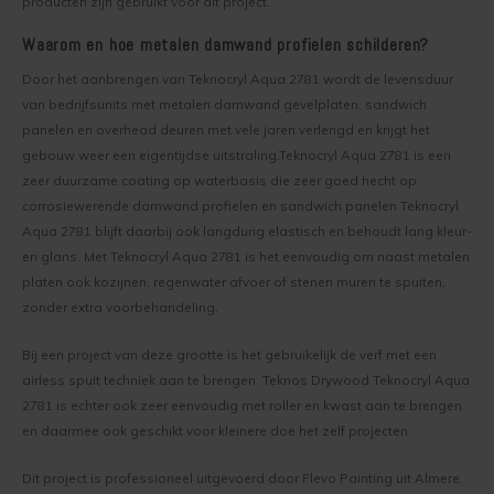
producten zijn gebruikt voor dit project.
Deuren, ramen en meubels verven
Waarom en hoe metalen damwand profielen schilderen?
Houten vloer transparant behandelen
Door het aanbrengen van Teknocryl Aqua 2781 wordt de levensduur
van bedrijfsunits met metalen damwand gevelplaten, sandwich
Houten vloer verven
panelen en overhead deuren met vele jaren verlengd en krijgt het
gebouw weer een eigentijdse uitstraling.Teknocryl Aqua 2781 is een
zeer duurzame coating op waterbasis die zeer goed hecht op
corrosiewerende damwand profielen en sandwich panelen Teknocryl
Aqua 2781 blijft daarbij ook langdurig elastisch en behoudt lang kleur-
en glans. Met Teknocryl Aqua 2781 is het eenvoudig om naast metalen
platen ook kozijnen, regenwater afvoer of stenen muren te spuiten,
zonder extra voorbehandeling.
Bij een project van deze grootte is het gebruikelijk de verf met een
airless spuit techniek aan te brengen. Teknos Drywood Teknocryl Aqua
2781 is echter ook zeer eenvoudig met roller en kwast aan te brengen
en daarmee ook geschikt voor kleinere doe het zelf projecten.
Dit project is professioneel uitgevoerd door Flevo Painting uit Almere.