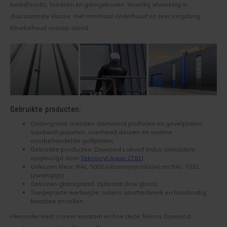
Natuur
bedrijfsunits, loodsen en garageboxen. Waarbij afwerking in
Eikenhouten kozijnen behandelen
Stap-v
Transparante kleurenkaart
Grenen hout behandelen
Teknos Rensa reinigingsmiddelen
Retour
duurzaamste klasse, met minimaal onderhoud en zeer langdurig
Houten
Meubel
kleurbehoud voorop stond.
Grenen rabatdelen gevel verven
Woodstain kleurenkaart
Lariks hout behandelen
Teknos Helo Aqua
Reclameren
Houten
Ramen 
Houten schuur behandelen
Woodex Bioleum kleurenkaart
Oregon Pine behandelen
Teknos Nordica
Veelgestelde Vragen
Houten
Transp
Houten vloer behandelen
Historische kleurenkaart
Red cedar behandelen
Teknos Nordica Primer
Garantie, Privacy, Cookies en Voorwaarden
Stappe
Stappe
Red cedar woonboot behandelen
Gebruikte producten:
Dekkende Kleurenkaart Exterieur
Steigerhout behandelen
Drywood Easyprimer
Stappe
Kleure
Ondergrond: metalen damwand profielen en gevelplaten,
Sauna behandelen
sandwich panelen, overhead deuren en andere
Dekkende Kleurenkaart Interieur
Teak hout behandelen
Teknos Futura Aqua
voorbehandelde golfplaten
Dougla
Handig
Gebruikte producten: Drywood Lakverf Indus (inmiddels
opgevolgd door
Teknocryl Aqua 2781
)
Teknofloor kleurenkaart
Vurenhout behandelen
Drywood Optifinish
Gekozen kleur: RAL 5002 (ultramarijn blauw) en RAL 7021
Dougla
(zwartgrijs)
Gekozen glansgraad: zijdemat (low gloss)
Trendkleuren
Terras behandelen
Teknos Topaz
Stappe
Toegepaste werkwijze: airless spuittechniek en handmatig
kwasten en rollen.
Schuur of tuinhuis behandelen
Teknofloor Aqua
Hieronder leest u meer waarom en hoe deze Teknos Drywood
Stappe