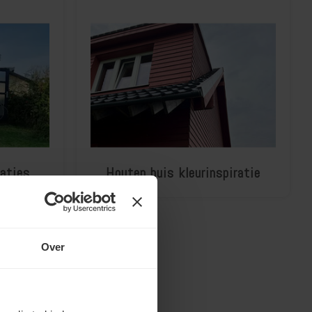
aties
Houten huis kleurinspiratie
Over