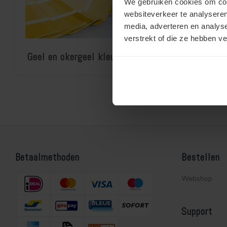
We gebruiken cookies om cont
websiteverkeer te analyseren
media, adverteren en analys
verstrekt of die ze hebben v
Geel en okergeel kleurinspiratie
Betaalmethoden
Bestellen
Webshop
Support