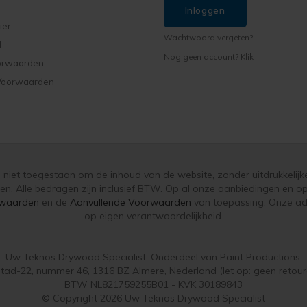
Inloggen
ier
Wachtwoord vergeten?
d
Nog geen account? Klik
orwaarden
Voorwaarden
is niet toegestaan om de inhoud van de website, zonder uitdrukkelijk
ken. Alle bedragen zijn inclusief BTW. Op al onze aanbiedingen en
waarden
en de
Aanvullende Voorwaarden
van toepassing. Onze adv
op eigen verantwoordelijkheid.
Uw Teknos Drywood Specialist, Onderdeel van Paint Productions.
tad-22, nummer 46, 1316 BZ Almere, Nederland (let op: geen retour
BTW NL821759255B01 - KVK 30189843
© Copyright 2026 Uw Teknos Drywood Specialist