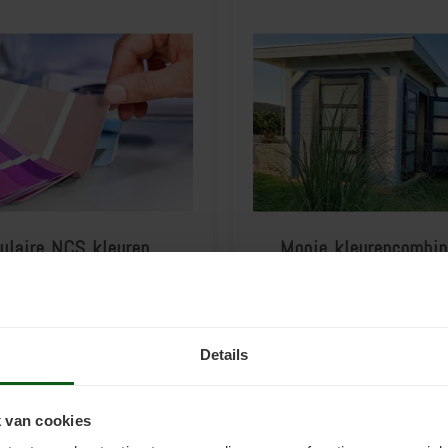
ulaire NCS kleuren
Mooie kleurencombin
Details
 van cookies