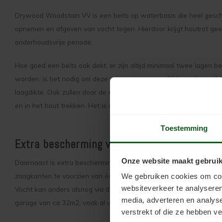
Drywood Woodstain VV is een beits op waterbasis die heel geschi
opnemen en afgeven van vocht tegen. Hierdoor krijgt houtrot gee
onderhoudsvrije periode.
Hoe goed een beits ook dekt, er zijn altijd minimaal twee lagen b
worden, is het nodig om deze na montage nog altijd een (tweede)
laagdikte. Ook zullen door de montage schroefgaten geen beits h
en in het hout trekken. Het is dan ook belangrijk deze plekken e
Toestemming
Extra bescherming van zaagkanten met Kops
Onze website maakt gebruik
Daarnaast is extra bescherming van de zaagkanten van de Dougl
zaagkanten te voorzien van één laag
Kopse Sealer.
Deze kleurloze
We gebruiken cookies om cont
websiteverkeer te analyseren
Vocht kan anders alsnog via de zaagkant in het hout trekken. En d
media, adverteren en analys
garage van ca 32m2, vaak al voldoende.
verstrekt of die ze hebben v