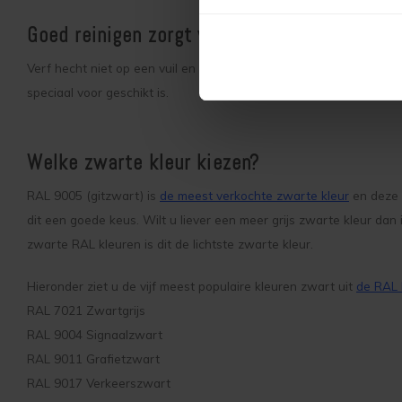
Goed reinigen zorgt voor betere hechting va
Verf hecht niet op een vuil en vet oppervlak, vandaar dat de bela
speciaal voor geschikt is.
Welke zwarte kleur kiezen?
RAL 9005 (gitzwart) is
de meest verkochte zwarte kleur
en deze R
dit een goede keus. Wilt u liever een meer grijs zwarte kleur dan
zwarte RAL kleuren is dit de lichtste zwarte kleur.
Hieronder ziet u de vijf meest populaire kleuren zwart uit
de RAL 
RAL 7021 Zwartgrijs
RAL 9004 Signaalzwart
RAL 9011 Grafietzwart
RAL 9017 Verkeerszwart