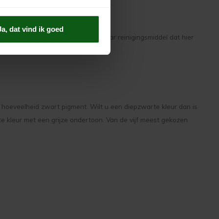
Ja, dat vind ik goed
en krachtig en biologisch afbreekbaar reinigingsmiddel dat hier
e hoeveelheid zwart pigment. Wilt u een diepzwarte kleur dan is
rte kleur met een grijze ondertoon. Van de vijf meest gekozen