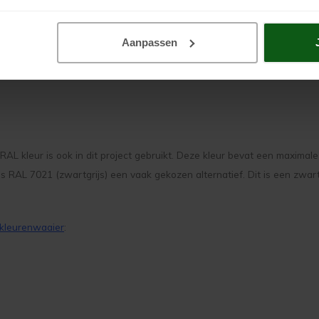
n verf
Aanpassen
ngrijkste stap voor elke schilderklus is: schoonmaken! Rensa Super is e
AL kleur is ook in dit project gebruikt. Deze kleur bevat een maximal
 is RAL 7021 (zwartgrijs) een vaak gekozen alternatief. Dit is een zwa
kleurenwaaier
: