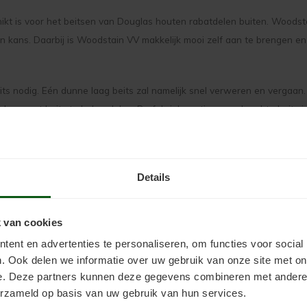
kt is voor het beitsen van Douglas houten rabatdelen buiten. Woodsta
n kans. Daarbij is Woodstain VV makkelijk mooi zelf aan te brengen e
eits nodig. Eén dunne laag beits zal namelijk snel verweren en vergaan
 keer met beits te behandelen. De fabrieksmatig aangebrachte beits is
ebben. Op kaal hout buiten kan vocht al snel voor problemen zorgen.
xtra goed te beschermen.
Details
e Sealer (Endgrain Sealer)
 van cookies
as houten planken (ook wel kopshout genoemd) verstandig. Dit is ged
 laag is speciaal bedoeld om de grove poriën van de zaagkanten dicht 
ent en advertenties te personaliseren, om functies voor social
. Ook delen we informatie over uw gebruik van onze site met on
at is het begin van houtrot en onthechting van de beits. Een blik van
e. Deze partners kunnen deze gegevens combineren met andere i
erzameld op basis van uw gebruik van hun services.