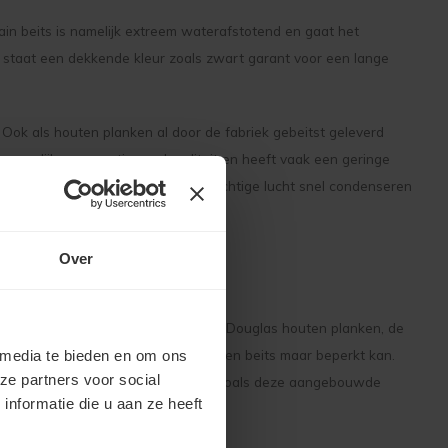
in beits is namelijk extreem waterafstotend en gaat het
n staat een dekkende kleur zoals zwart garant voor een lange
. Ook als houten planken al door de fabriek gebeitst geleverd
 namelijk soms matig van kwaliteit en heeft vaak een geringe
 Zeker op metalen schroeven kan vochtige lucht snel condenseren
Over
aan door voor het monteren van de Douglas houten planken, de
te zetten of “te sealen”, iets wat een beits maar beperkt kan.
 media te bieden en om ons
ze partners voor social
 1 liter is voor een gemiddelde klus, zoals deze aangebouwde
nformatie die u aan ze heeft