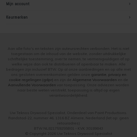
Mijn account
Keurmerken
Aan alle foto's en teksten zijn auteursrechten verbonden. Het is niet
toegestaan om de inhoud van de website, zonder uitdrukkelijke
schriftelijke toestemming, over te nemen, te vermenigvuldigen of op
welke wijze dan ook te distribueren of openbaar te maken. Alle
bedragen zijn inclusief BTW. Op al onze aanbiedingen en op alle met
ons gesloten overeenkomsten gelden onze
garantie, privacy en
cookie regelingen (gdpr)
en zijn de
Algemene Voorwaarden
en de
Aanvullende Voorwaarden
van toepassing. Onze adviezen worden
naar beste weten verstrekt, toepassing is altijd op eigen
verantwoordelijkheid.
Uw Teknos Drywood Specialist, Onderdeel van Paint Productions.
Randstad-22, nummer 46, 1316 BZ Almere, Nederland (let op: geen
retouradres)
BTW NL821759255B01 - KVK 30189843
© Copyright 2026 Uw Teknos Drywood Specialist