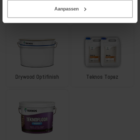
Aanpassen
Drywood Easyprimer
Teknos Futura Aqua
Drywood Optifinish
Teknos Topaz