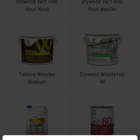
Drywood Verf voor
Drywood Verf voor
Deuren, ramen en meubels verven
Hout Nova
Hout Master
Houten vloer transparant behandelen
Houten vloer verven
Teknos Woodex
Drywood Woodstain
Bioleum
VV