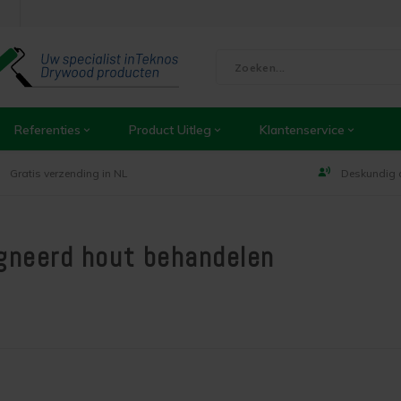
Referenties
Product Uitleg
Klantenservice
Gratis verzending in NL
Deskundig 
gneerd hout behandelen