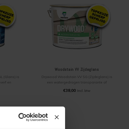
Woodstain VV Zijdeglans
L (Glans) is
Drywood Woodstain VV SG (Zijdeglans) is
verf en
een watergedragen transparante of
flak in één
(semi–)dekkende beits voor binnen- en
€38,00
Incl. btw
 het verven
buiten op kaal hout. Woodstain geeft een
s rabat en
natuurlijke uitstraling aan o.a.
inhuizen.
gevelbekleding, rabat, houtconstructies en is
semi-filmvormend.