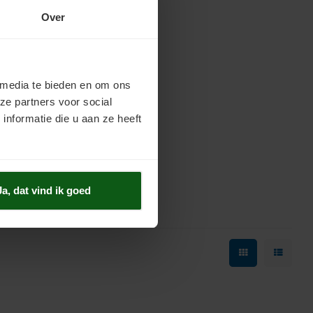
Over
 media te bieden en om ons
ze partners voor social
nformatie die u aan ze heeft
 (Glans) is
binnen op
en aflak in
Ja, dat vind ik goed
 een zeer
 voor houten
immeringen.