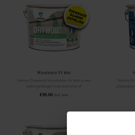
Woodstain VV Mat
H
Teknos Drywood Woodstain VV Mat is een
Teknos Dr
watergedragen transparante of
(Zijdeglans
(semi–)dekkende beits voor binnen en buiten
binnen op 
€95,00
Incl. btw
op kaal hout. Woodstain geeft een
en aflak in
natuurlijke uitstraling aan onder andere
zeer lange
gevelbekleding, rabat en houtconstructies
hou
en is semi-filmvormend.