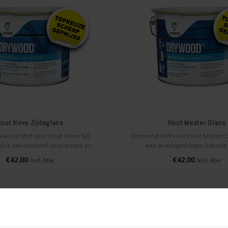
out Nova Zijdeglans
Hout Master Glans
ywood Verf voor Hout Nova SG
Drywood Verf voor Hout Master G
) is een houtverf voor buiten en
een watergedragen hybride 
waterbasis. Deze grond-, voor-
sneldrogende grond-, voor- en a
€42,00
€42,00
Incl. btw
Incl. btw
 1 is weerbestendig en heeft een
voor hout buiten en binnen. Voor
 levensduur. Veel gebruikt voor
van gevelbetimmeringen, zoal
ten kozijnen, deuren en
boeidelen, houten huizen en tu
gevelbetimmeringen