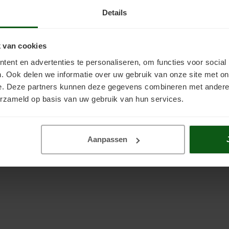
Details
 van cookies
ent en advertenties te personaliseren, om functies voor social
. Ook delen we informatie over uw gebruik van onze site met on
e. Deze partners kunnen deze gegevens combineren met andere i
erzameld op basis van uw gebruik van hun services.
Kopse Sealer
Hout Nova Glans
ood Kopse Sealer is een
Drywood Verf voor Hout Nova GL
dragen, sneldrogende sealer
een houtverf voor buiten en 
or kops hout in geveltimmerwerk,
waterbasis. Deze grond-, voor- 
€55,00
€42,00
Incl. btw
Incl. btw
Aanpassen
tructies en voor randafdichting
één is weerbestendig en heeft
ateriaal. Kopse sealer sluit de
lange levensduur. Veel gebruikt
oriën in kops hout duurzaam
kozijnen, deuren en andere bet
waterdicht af.