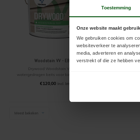
Toestemming
Onze website maakt gebruik
We gebruiken cookies om cont
websiteverkeer te analyseren
media, adverteren en analys
verstrekt of die ze hebben v
Woodstain VV - EBONY
Drywood Woodstain VV is een
Dryw
watergedragen beits voor binnen en buiten
waterge
op kaal hout. De kleur Ebony is een speciaal
speciaal vo
€120,00
Incl. btw
voor Drywood Woodstain ontwikkelde
houten cons
transparant zwarte kleur. Voor een dekkende
van plaatm
zwarte kleur, kunt u o.a. RAL 9005 gitzwart
grove p
overwegen.
Meest bekeken