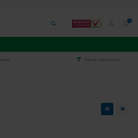
0
advies
Erkend verkooppunt