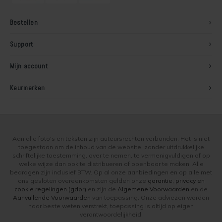
Bestellen
Support
Mijn account
Keurmerken
Aan alle foto's en teksten zijn auteursrechten verbonden. Het is niet
toegestaan om de inhoud van de website, zonder uitdrukkelijke
schriftelijke toestemming, over te nemen, te vermenigvuldigen of op
welke wijze dan ook te distribueren of openbaar te maken. Alle
bedragen zijn inclusief BTW. Op al onze aanbiedingen en op alle met
ons gesloten overeenkomsten gelden onze
garantie, privacy en
cookie regelingen (gdpr)
en zijn de
Algemene Voorwaarden
en de
Aanvullende Voorwaarden
van toepassing. Onze adviezen worden
naar beste weten verstrekt, toepassing is altijd op eigen
verantwoordelijkheid.