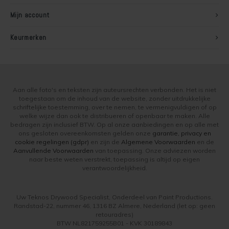
Mijn account
Keurmerken
Aan alle foto's en teksten zijn auteursrechten verbonden. Het is niet
toegestaan om de inhoud van de website, zonder uitdrukkelijke
schriftelijke toestemming, over te nemen, te vermenigvuldigen of op
welke wijze dan ook te distribueren of openbaar te maken. Alle
bedragen zijn inclusief BTW. Op al onze aanbiedingen en op alle met
ons gesloten overeenkomsten gelden onze
garantie, privacy en
cookie regelingen (gdpr)
en zijn de
Algemene Voorwaarden
en de
Aanvullende Voorwaarden
van toepassing. Onze adviezen worden
naar beste weten verstrekt, toepassing is altijd op eigen
verantwoordelijkheid.
Uw Teknos Drywood Specialist, Onderdeel van Paint Productions.
Randstad-22, nummer 46, 1316 BZ Almere, Nederland (let op: geen
retouradres)
BTW NL821759255B01 - KVK 30189843