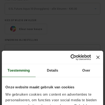
Deuren, ramen en meubels verven
0,9L Futura Aqua 90 (hoogglans) - alle kleuren - €49,00
Houten vloer transparant behandelen
KIES OF WIJZIG UW KLEUR:
Houten vloer verven
Kleur naar keuze
OPMERKING BIJ BESTELLING
LEES OOK HET TECHNISCH INFORMATIEBLAD. DEZE VINDT U RECHTSBOVEN
ONDER 'EXTRA INFORMATIE'
Toestemming
Details
Over
.
Toevoegen aan winkelwagen
Onze website maakt gebruik van cookies
We gebruiken cookies om content en advertenties te
personaliseren, om functies voor social media te bieden