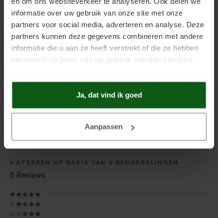
en om ons websiteverkeer te analyseren. Ook delen we
informatie over uw gebruik van onze site met onze
partners voor social media, adverteren en analyse. Deze
partners kunnen deze gegevens combineren met andere
Productuitleg
informatie die u aan ze heeft verstrekt of die ze hebben
verzameld op basis van uw gebruik van hun services.
Extra Informatie
Ja, dat vind ik goed
Toepassingen o.a.
Aanpassen
Gerelateerde producten
0
STERREN OP BASIS VAN
0
BEOORDELINGEN
0
Reviews