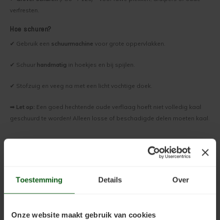
verfresten.
Hoe schuren?
✔ Gebruik een
schuurmachine
voor grote oppervlakken.
✔ Schuur
handmatig
in hoekjes en bij spijlen.
✔ Stofzuig en veeg na met een licht vochtige doek.
➡
Let op:
Een goed hechtende oude verflaag hoeft niet volledig kaal
geschuurd te worden! Alleen losse of beschadigde delen moeten kaal.
Stap 4: Verf aanbrengen
Vaak krijgen we de vraag hoeveel verf er nodig is voor het schilderen
Toestemming
Details
Over
van een trap. Voor een standaard dichte trap met 13 treden kunt u
normaal gesproken uitgaan van een oppervlakte van ca. 6 m2 (dat is
trede, stootbord en trapboom). Om deze 2 keer te schilderen heeft u
Onze website maakt gebruik van cookies
ca. 2 liter Teknofloor Aqua trapverf nodig.