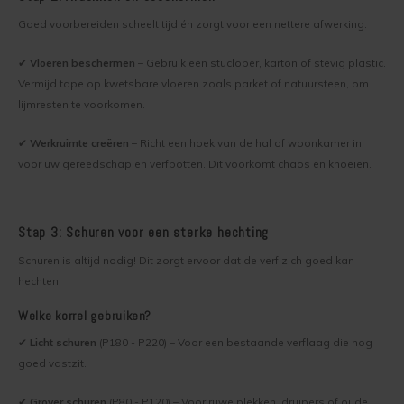
Deuren, ramen en meubels verven
Goed voorbereiden scheelt tijd én zorgt voor een nettere afwerking.
Houten vloer transparant behandelen
✔
Vloeren beschermen
– Gebruik een stucloper, karton of stevig plastic.
Vermijd tape op kwetsbare vloeren zoals parket of natuursteen, om
Houten vloer verven
lijmresten te voorkomen.
✔
Werkruimte creëren
– Richt een hoek van de hal of woonkamer in
voor uw gereedschap en verfpotten. Dit voorkomt chaos en knoeien.
Stap 3: Schuren voor een sterke hechting
Schuren is altijd nodig! Dit zorgt ervoor dat de verf zich goed kan
hechten.
Welke korrel gebruiken?
✔
Licht schuren
(P180 - P220) – Voor een bestaande verflaag die nog
goed vastzit.
✔
Grover schuren
(P80 - P120) – Voor ruwe plekken, druipers of oude