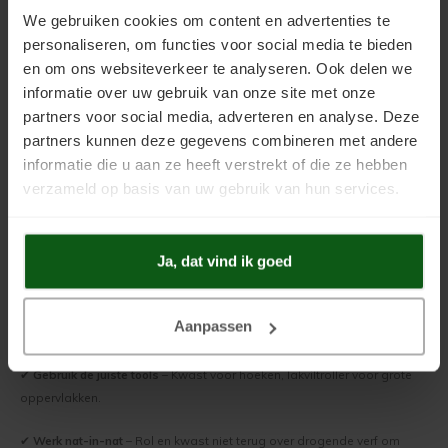
We gebruiken cookies om content en advertenties te
Hoeveel lagen verf zijn er nodig?
personaliseren, om functies voor social media te bieden
✔ Bij kaal hout
– Altijd 3 lagen nodig.
en om ons websiteverkeer te analyseren. Ook delen we
informatie over uw gebruik van onze site met onze
✔
Bij reeds geverfd hout
– Minimaal 2 lagen.
partners voor social media, adverteren en analyse. Deze
partners kunnen deze gegevens combineren met andere
Hoe brengt u verf aan?
informatie die u aan ze heeft verstrekt of die ze hebben
✔
Plamuren
– Vul beschadigingen met lakplamuur en kit kieren met
verzameld op basis van uw gebruik van hun services.
overschilderbare acrylaatkit.
✔
Schuren na plamuren
– Gebruik fijn schuurpapier en voel of alles glad
Ja, dat vind ik goed
is.
✔
Verven
– Breng Teknofloor Aqua aan voor een optimale hechting en
Aanpassen
dekking.
✔
Gebruik de juiste tools
– Kwast voor hoeken, lakviltroller voor grote
oppervlakken.
✔
Werk nat-in-nat
– Rol en kwast niet terug over drogende verf om