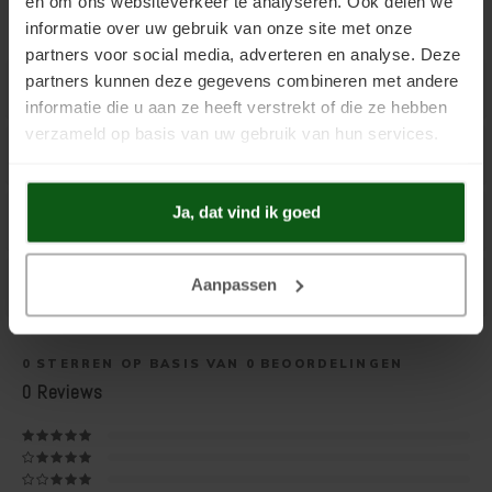
en om ons websiteverkeer te analyseren. Ook delen we
informatie over uw gebruik van onze site met onze
partners voor social media, adverteren en analyse. Deze
partners kunnen deze gegevens combineren met andere
Productuitleg
informatie die u aan ze heeft verstrekt of die ze hebben
verzameld op basis van uw gebruik van hun services.
Extra Informatie
Ja, dat vind ik goed
Toepassingen o.a.
Aanpassen
Gerelateerde producten
0
STERREN OP BASIS VAN
0
BEOORDELINGEN
0
Reviews