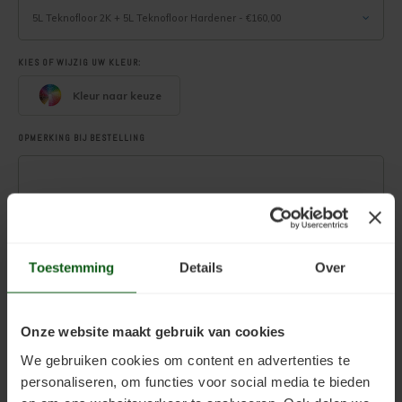
Deuren, ramen en meubels verven
5L Teknofloor 2K + 5L Teknofloor Hardener - €160,00
Houten vloer transparant behandelen
KIES OF WIJZIG UW KLEUR:
Kleur naar keuze
Houten vloer verven
OPMERKING BIJ BESTELLING
LEES VOOR GEBRUIK ALTIJD HET TECHNISCH EN HET
VEILIGHEIDSINFORMATIEBLAD. DEZE VINDT U RECHTSBOVEN ONDER ‘EXTRA
INFORMATIE’.
Toestemming
Details
Over
.
Toevoegen aan winkelwagen
Onze website maakt gebruik van cookies
We gebruiken cookies om content en advertenties te
personaliseren, om functies voor social media te bieden