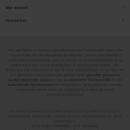
Mijn account
Keurmerken
Aan alle foto's en teksten zijn auteursrechten verbonden. Het is niet
toegestaan om de inhoud van de website, zonder uitdrukkelijke
schriftelijke toestemming, over te nemen, te vermenigvuldigen of op
welke wijze dan ook te distribueren of openbaar te maken. Alle
bedragen zijn inclusief BTW. Op al onze aanbiedingen en op alle met
ons gesloten overeenkomsten gelden onze
garantie, privacy en
cookie regelingen (gdpr)
en zijn de
Algemene Voorwaarden
en de
Aanvullende Voorwaarden
van toepassing. Onze adviezen worden
naar beste weten verstrekt, toepassing is altijd op eigen
verantwoordelijkheid.
Uw Teknos Drywood Specialist, Onderdeel van Paint Productions.
Randstad-22, nummer 46, 1316 BZ Almere, Nederland (let op: geen
retouradres)
BTW NL821759255B01 - KVK 30189843