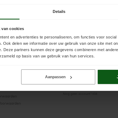
Details
 van cookies
Mijn account
ent en advertenties te personaliseren, om functies voor social
. Ook delen we informatie over uw gebruik van onze site met on
e. Deze partners kunnen deze gegevens combineren met andere i
erzameld op basis van uw gebruik van hun services.
Inloggen
Aanpassen
ier
Wachtwoord vergeten?
d
Nog geen account? Klik
orwaarden
Voorwaarden