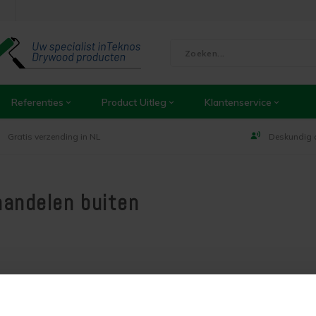
Referenties
Product Uitleg
Klantenservice
Gratis verzending in NL
Deskundig 
andelen buiten