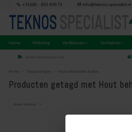
+31(0)6 - 832 639 72
info@teknos-specialist.nl
Home
Webshop
Verfkleuren
Verfadvies
Snelle levering aan huis
Home
Toepassingen
Hout behandelen buiten
Producten getagd met Hout beh
Meest bekeken