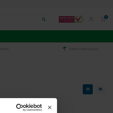
0
advies
Erkend verkooppunt