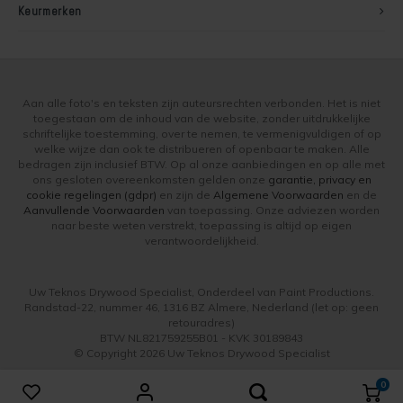
Keurmerken
Aan alle foto's en teksten zijn auteursrechten verbonden. Het is niet
toegestaan om de inhoud van de website, zonder uitdrukkelijke
schriftelijke toestemming, over te nemen, te vermenigvuldigen of op
welke wijze dan ook te distribueren of openbaar te maken. Alle
bedragen zijn inclusief BTW. Op al onze aanbiedingen en op alle met
ons gesloten overeenkomsten gelden onze
garantie, privacy en
cookie regelingen (gdpr)
en zijn de
Algemene Voorwaarden
en de
Aanvullende Voorwaarden
van toepassing. Onze adviezen worden
naar beste weten verstrekt, toepassing is altijd op eigen
verantwoordelijkheid.
Uw Teknos Drywood Specialist, Onderdeel van Paint Productions.
Randstad-22, nummer 46, 1316 BZ Almere, Nederland (let op: geen
retouradres)
BTW NL821759255B01 - KVK 30189843
© Copyright 2026 Uw Teknos Drywood Specialist
0
Vergelijk producten
0