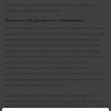
Deuren, ramen en meubels verven
Hieronder leest u meer waarom en hoe deze Teknos Drywood
producten zijn gebruikt voor dit project.
Houten vloer transparant behandelen
Waarom een olie gebruiken voor vlonderplanken?
Houten vloer verven
Voor het behandelen van een houten vlonder, steiger of terras kan een
olie gebruikt worden. Een vlonder of terras wordt belopen en als daar
een beits voor gebruikt wordt, dan zou de beits afhankelijk van de
specificaties van de beits onder invloed van warmte en druk kunnen
gaan kleven. Een olie dringt diep in het hout en geeft een prachtige
accentuering van de houtstructuur. De opname van water wordt sterk
verminderd omdat de olie het hout van een dampopen en
waterafstotende laag voorziet. Na droging kan de olie niet
afbladderen en beschermt de olie het hout tegen indringing van vuil. Er
vormt zich geen voelbare filmlaag op het hout waardoor het hout een
zeer natuurlijke en matte uitstraling krijgt.
Nieuw hout kan het beste met maximaal twee dunne lagen olie
behandeld worden. Bij onderhoud is één laag voldoende. Drywood
Bioleum Woodoil, maar ook de opvolger Woodex Bioleum, is een olie