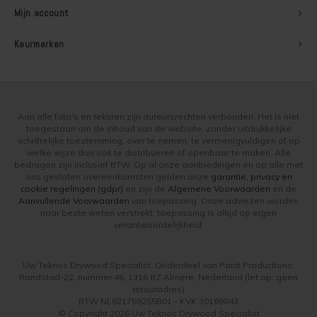
Mijn account
Keurmerken
Aan alle foto's en teksten zijn auteursrechten verbonden. Het is niet
toegestaan om de inhoud van de website, zonder uitdrukkelijke
schriftelijke toestemming, over te nemen, te vermenigvuldigen of op
welke wijze dan ook te distribueren of openbaar te maken. Alle
bedragen zijn inclusief BTW. Op al onze aanbiedingen en op alle met
ons gesloten overeenkomsten gelden onze
garantie, privacy en
cookie regelingen (gdpr)
en zijn de
Algemene Voorwaarden
en de
Aanvullende Voorwaarden
van toepassing. Onze adviezen worden
naar beste weten verstrekt, toepassing is altijd op eigen
verantwoordelijkheid.
Uw Teknos Drywood Specialist, Onderdeel van Paint Productions.
Randstad-22, nummer 46, 1316 BZ Almere, Nederland (let op: geen
retouradres)
BTW NL821759255B01 - KVK 30189843
© Copyright 2026 Uw Teknos Drywood Specialist