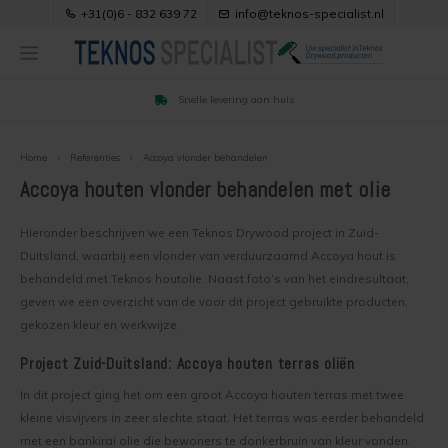
+31(0)6 - 832 639 72
info@teknos-specialist.nl
Snelle levering aan huis
Hoofdmenu / klantenservice
Hoofdmenu / product uitleg
Hoofdmenu / verfkleuren
Hoofdmenu / referenties
Hoofdmenu / verfadvies
Hoofdmenu 
Hoofdme
Hoofdme
Hoofdme
Hoofdme
Hoofdme
Hoofdme
Hoofdme
Hoofdme
Hoofdme
Hoofdme
Hoofdme
Hoofdme
bangkirai
bangkirai
bangkirai
bangkirai
bangkirai
bangkirai
bangkirai
bangkirai
bangkirai
bangkira
Klantenservice
Product Uitleg
Referenties
Verfkleuren
Verfadvies
geïmpregnee
geïmpregnee
geïmpregnee
geïmpregnee
geïmpregnee
geïmpregnee
geïmpregnee
/ oregon p
/ oregon p
/ oregon p
/ oregon p
/ oregon p
/ orego
Home
Referenties
Accoya vlonder behandelen
hout behan
hout behan
hout behan
hout behan
behand
behand
Accoya houten vlonder behandelen met olie
Hoe kiest u de juiste kleurenkaart?
Acaciahout behandelen
Drywood nieuwe productnamen
Contact
Acacia
Popula
De moo
Beste 
Eikenh
Accoya vlonder behandelen
Geimpr
Beste 
Beste 
Beste 
Hieronder beschrijven we een Teknos Drywood project in Zuid-
Veelgestelde vragen over verfkleuren
Accoya hout behandelen
Drywood Kopse Sealer
Over ons
Stappe
Beste 
Popula
Stappe
Beste 
Duitsland, waarbij een vlonder van verduurzaamd Accoya hout is
Beste 
Stappe
Douglas overkapping behandelen
Houten
Houten
behandeld met Teknos houtolie. Naast foto’s van het eindresultaat,
Inspiratie en populaire kleuren
Bangkirai hout behandelen
Drywood Verf voor Hout Nova
Keurmerken
Stappe
Mooie 
Beste 
geven we een overzicht van de voor dit project gebruikte producten,
Kleure
Douglas hout zwart beitsen
Stappe
Houten
gekozen kleur en werkwijze.
Alle RAL Kleuren
Douglas hout behandelen
Drywood Verf voor Hout Master
Bestellen
Houten
Beste 
Houten
Project Zuid-Duitsland: Accoya houten terras oliën
Damwand profielen behandelen
Houten
Houten
Alle NCS Kleuren
Eikenhout behandelen
Teknos Woodex Bioleum
Veilig Betalen
In dit project ging het om een groot Accoya houten terras met twee
Geel e
Beste 
Inspir
Eiken houten balken behandelen
Kleuri
kleine visvijvers in zeer slechte staat. Het terras was eerder behandeld
Woodex kleurenkaart
Geïmpregneerd hout behandelen
Drywood Woodstain VV
Bezorgen
met een bankirai olie die bewoners te donkerbruin van kleur vonden.
Houten