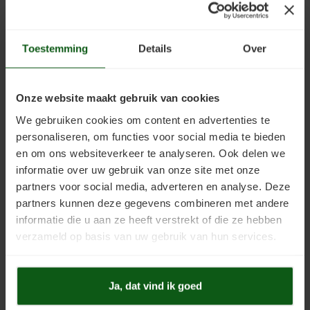
op waterbasis en een goede en voordelige keuze voor het verfraaien
en waterafstotend maken van tuinhout, zoals terras of
vlonderplanken.
Toestemming
Details
Over
Welke kleur kiezen?
Bioleum Woodoil (en ook de opvolger Woodex Bioleum) heeft een
Onze website maakt gebruik van cookies
eigen
Woodex Bioleum kleurenkaart.
Voor dit project is gekozen voor
de kleur W139 Pinecone. Dit is een donkere kleur dan de kleur van
We gebruiken cookies om content en advertenties te
Accoya hout zelf. Accoya is namelijk een lichte houtsoort. En hoewel
personaliseren, om functies voor social media te bieden
het zeker mogelijk is om houtolie in een lichte kleur te gebruiken, geven
en om ons websiteverkeer te analyseren. Ook delen we
de donkergekleurde varianten met meer kleurpigment meer
informatie over uw gebruik van onze site met onze
bescherming tegen UV-licht en daarmee tegen vergrijzing. Ook geven
partners voor social media, adverteren en analyse. Deze
de pigmenten het hout een mooie, warme en natuurlijke houtkleur.
partners kunnen deze gegevens combineren met andere
informatie die u aan ze heeft verstrekt of die ze hebben
Goed reinigen zorgt voor betere hechting van verf
verzameld op basis van uw gebruik van hun services.
Verf hecht niet op een vuil en vet oppervlak, vandaar dat de
belangrijkste stap voor elke schilderklus is: schoonmaken!
Rensa
Terrace
is een krachtig en biologisch afbreekbaar reinigingsmiddel dat
Ja, dat vind ik goed
speciaal geschikt is voor het reinigen van tuinhout, zoals houten
terrassen en vlonders.