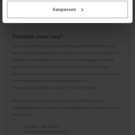
Aanpassen
Persoonlijk advies nodig?
Op onze website vindt u een schat aan informatie die u kan
helpen bij het maken van uw keuze om een accoya vlonder of
steiger te behandelen met olie. Maar we begrijpen ook dat
persoonlijk advies soms het verschil kan maken. Aarzel
daarom niet om contact met ons op te nemen. Of u nu op zoek
bent naar advies over kleuren, producten of
toepassingsmethoden, wij zijn er om u te helpen.
Neem contact met ons op via een van onderstaande
mogelijkheden en we helpen u graag bij het realiseren van uw
verfproject:
+31(0)6 - 832 639 72
info@teknos-specialist.nl