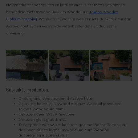
Natuur
Eikenhouten kozijnen behandelen
Na grondig schoonspuiten en kaal schuren is het terras vervolgens
Stap-v
Transparante kleurenkaart
Grenen hout behandelen
Teknos Rensa reinigingsmiddelen
Retour
behandeld met Drywood Bioleum Woodoil (nu
Teknos Woodex
Houten
Meubel
Grenen rabatdelen gevel verven
Bioleum houtolie)
. Wens van bewoners was een iets donkere kleur dan
Woodstain kleurenkaart
Lariks hout behandelen
Teknos Helo Aqua
Reclameren
Accoya hout zelf en een goede waterbestendige en duurzame
Houten
Ramen 
Houten schuur behandelen
afwerking.
Woodex Bioleum kleurenkaart
Oregon Pine behandelen
Teknos Nordica
Veelgestelde Vragen
Houten
Transp
Houten vloer behandelen
Historische kleurenkaart
Red cedar behandelen
Teknos Nordica Primer
Garantie, Privacy, Cookies en Voorwaarden
Stappe
Stappe
Red cedar woonboot behandelen
Dekkende Kleurenkaart Exterieur
Steigerhout behandelen
Drywood Easyprimer
Stappe
Kleure
Sauna behandelen
Dekkende Kleurenkaart Interieur
Teak hout behandelen
Teknos Futura Aqua
Dougla
Gebruikte producten:
Handig
Teknofloor kleurenkaart
Vurenhout behandelen
Drywood Optifinish
Ondergrond: verduurzaamd Accoya hout
Dougla
Gebruikte houtolie: Drywood Bioleum Woodoil (opvolger:
Teknos Woodex Bioleum)
Trendkleuren
Terras behandelen
Teknos Topaz
Gekozen kleur: W139 Pinecone
Stappe
Gekozen glansgraad: mat
Toegepaste werkwijze: hout reinigen met Rensa Terrace en
Schuur of tuinhuis behandelen
Teknofloor Aqua
dan twee dunne lagen Drywood Bioleum Woodoil
Stappe
aanbrengen met een kwast