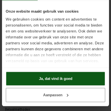
Deuren, ramen en meubels verven
Onze website maakt gebruik van cookies
Houten vloer transparant behandelen
We gebruiken cookies om content en advertenties te
personaliseren, om functies voor social media te bieden
Houten vloer verven
Hout Nova Zijdeglans
Hout Nova Glans
en om ons websiteverkeer te analyseren. Ook delen we
Teknos Drywood Verf voor Hout
Drywood Verf voor Hout Nova GL
informatie over uw gebruik van onze site met onze
Nova SG (Zijdeglans) is een
(Glans) is een houtverf voor buiten
partners voor social media, adverteren en analyse. Deze
houtverf voor buiten en binnen op
en binnen op waterbasis. Deze
€42,00
€42,00
Incl. btw
Incl. btw
waterbasis. Deze grond-, voor- en
grond-, voor- en aflak in één is
partners kunnen deze gegevens combineren met andere
aflak in 1 is weerbestendig en
weerbestendig en heeft een zeer
informatie die u aan ze heeft verstrekt of die ze hebben
heeft een zeer lange levensduur.
lange levensduur. Veel gebruikt
Veel gebruikt voor houten
voor houten kozijnen, deuren en
verzameld op basis van uw gebruik van hun services.
kozijnen, deuren en
andere betimmeringen.
gevelbetimmeringen
Ja, dat vind ik goed
Aanpassen
Betaalmethoden